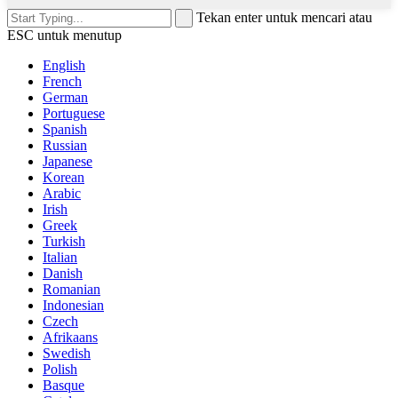
Tekan enter untuk mencari atau
ESC untuk menutup
English
French
German
Portuguese
Spanish
Russian
Japanese
Korean
Arabic
Irish
Greek
Turkish
Italian
Danish
Romanian
Indonesian
Czech
Afrikaans
Swedish
Polish
Basque